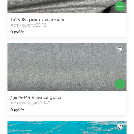
тл25-18 трикотаж armani
Артикул: тл25-18
0 руб/м
дж25-149 джинса gucci
Артикул: дж25-149
0 руб/м