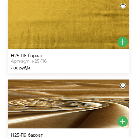
н25-116 бархат
Артикул: н25-116
-100 руб/м
н25-119 бархат