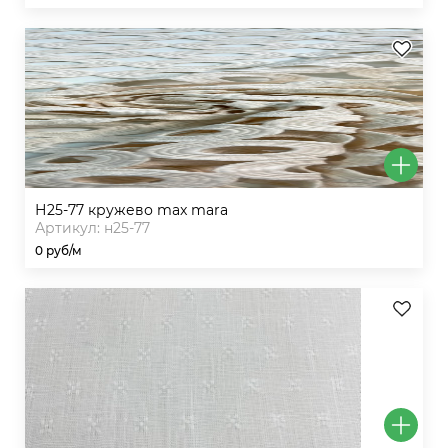
н25-77 кружево max mara
Артикул: н25-77
0 руб/м