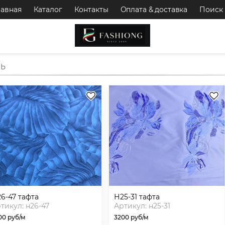
лавная
Каталог
Контакты
Оплата & доставка
Поиск
НЬ
н26-47 тафта
н25-31 тафта
тикул: н26-47
Артикул: н25-31
00 руб/м
3200 руб/м