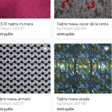
н23-31 тафта m.mara
тафта ткань oscar de la renta
тикул: н23-31
Артикул: н22-94
00 руб/м
4000 руб/м
афта ткань armani
тафта ткань prada
тикул: н20-17
Артикул: н19-135
00 руб/м
3000 руб/м