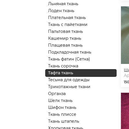
Льняная ткань
Лоден ткань
Плательная ткань
Ткань с пайетками
Пальтовая ткань
Кашемир ткань
Плащевая ткань
Подкладочная ткань
Ткань фатин (Сетка)
Ткань сорочка
Тафта ткань
Ар
Тесьма для одежды
15
Трикотажные ткани
Органза
Шелк ткань
Шифон ткань
Ткань плиссе
Ткань штапель
Хлопковая ткань