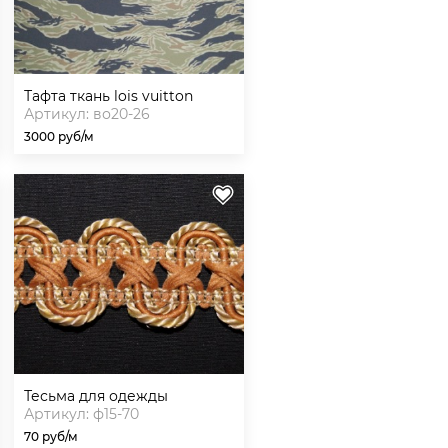
тафта ткань lois vuitton
Артикул: во20-26
3000 руб/м
тесьма для одежды
Артикул: ф15-70
70 руб/м