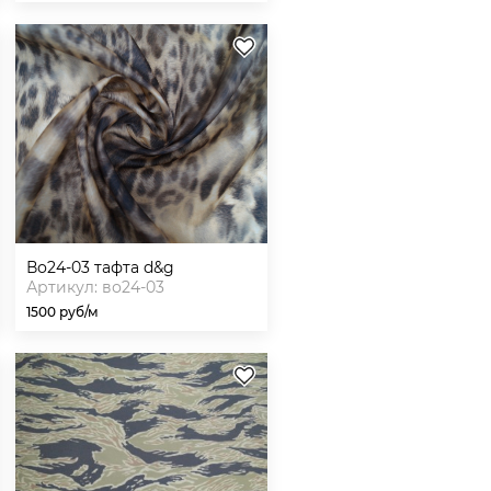
во24-03 тафта d&g
Артикул: во24-03
1500 руб/м