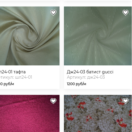
шл24-01 тафта
дж24-03 батист gucci
тикул: шл24-01
Артикул: дж24-03
00 руб/м
1200 руб/м