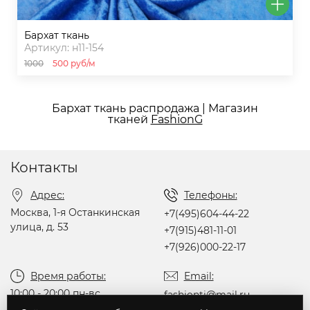
бархат ткань
Артикул: н11-154
1000
500 руб/м
Бархат ткань распродажа | Магазин
тканей
FashionG
Контакты
Адрес:
Телефоны:
Москва, 1-я Останкинская
+7(495)604-44-22
улица, д. 53
+7(915)481-11-01
+7(926)000-22-17
Время работы:
Email:
10:00 - 20:00 пн-вс
fashionti@mail.ru
без перерыва на обед